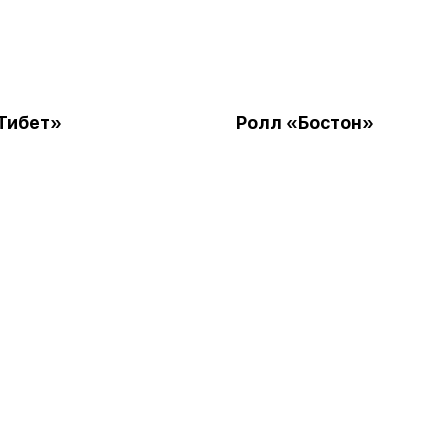
Тибет»
Ролл «Бостон»