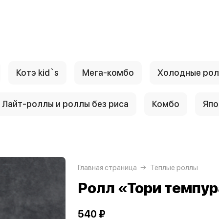
Котэ kid`s
Мега-комбо
Холодные ро
Лайт-роллы и роллы без риса
Комбо
Япо
Главная страница
Тёплые роллы
Ролл «Тори темпу
540 ₽