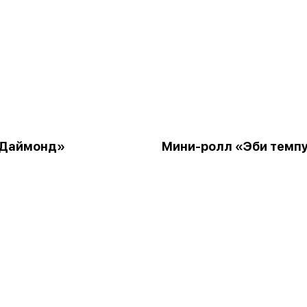
«Даймонд»
Мини-ролл «Эби темп