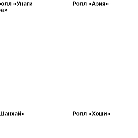
олл «Унаги
Ролл «Азия»
ра»
«Шанхай»
Ролл «Хоши»