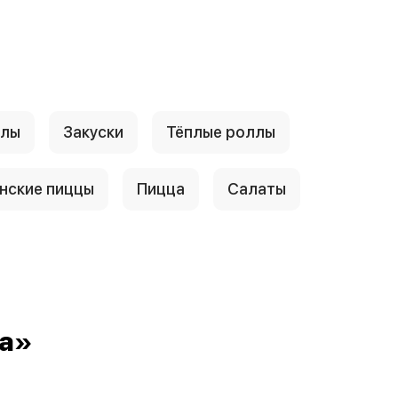
ллы
Закуски
Тёплые роллы
нские пиццы
Пицца
Салаты
ра»