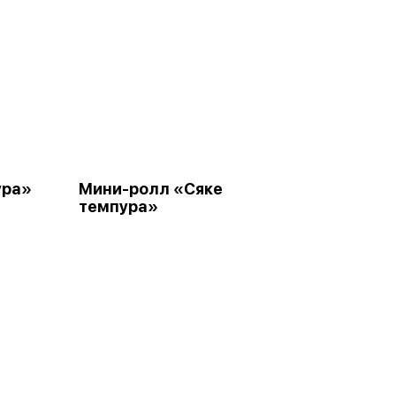
ура»
Мини-ролл «Сяке
темпура»