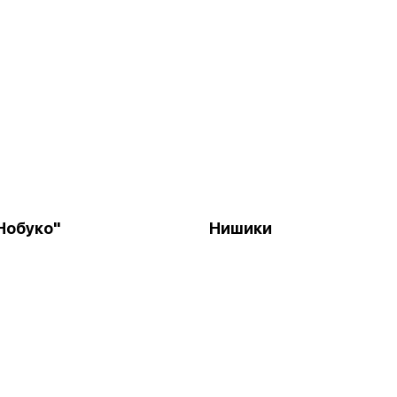
Нобуко"
Нишики