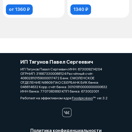
поми
халап
от 1360 ₽
1340 ₽
ИП Тягунов Павел Сергеевич
ИП Тягунов Павел Сергеевич ИНН: 673009214204
ОГРНИП: 316673300088124 Расчётный счёт:
40802810159000017472 Банк: СМОЛЕНСКОЕ
ОТДЕЛЕНИЕ N8609 ПАО СБЕРБАНК БИК банка:
046614632 Корр. счёт банка: 30101810000000000632
ИНН банка: 7707083893 КПП банка: 673002001
Работает на эффективном ядре
Foodpicásso
ver. 3.2
Политика конфиденциальности