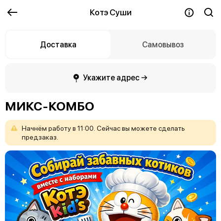
Котэ Суши
Доставка
Самовывоз
Укажите адрес →
МИКС-КОМБО
Начнём
работу
в
11:00.
Сейчас
вы
можете
сделать
предзаказ.