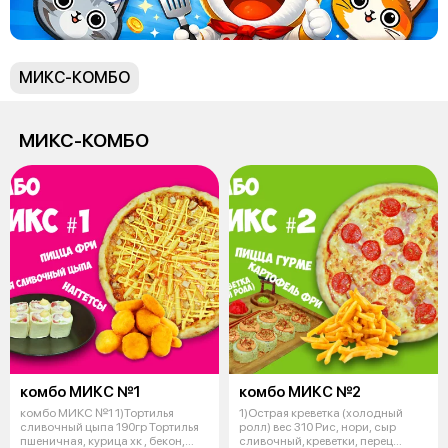
МИКС-КОМБО
МИКС-КОМБО
комбо МИКС №1
комбо МИКС №2
комбо МИКС №1 1)Тортилья
1)Острая креветка (холодный
сливочный цыпа 190гр Тортилья
ролл) вес 310 Рис, нори, cыр
пшеничная, курица хк , бекон,
сливочный, креветки, перец