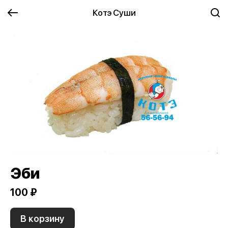
Котэ Суши
Эби
100 ₽
В корзину