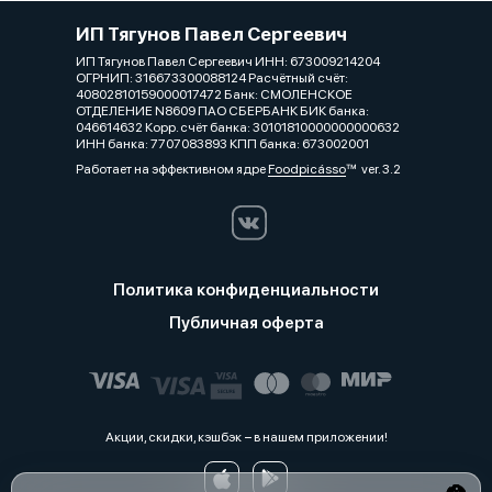
ИП Тягунов Павел Сергеевич
ИП Тягунов Павел Сергеевич ИНН: 673009214204
ОГРНИП: 316673300088124 Расчётный счёт:
40802810159000017472 Банк: СМОЛЕНСКОЕ
ОТДЕЛЕНИЕ N8609 ПАО СБЕРБАНК БИК банка:
046614632 Корр. счёт банка: 30101810000000000632
ИНН банка: 7707083893 КПП банка: 673002001
Работает на эффективном ядре
Foodpicásso
ver. 3.2
Политика конфиденциальности
Публичная оферта
Акции, скидки, кэшбэк − в нашем приложении!