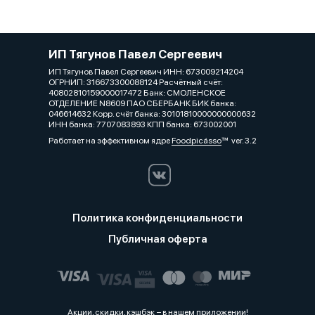
ИП Тягунов Павел Сергеевич
ИП Тягунов Павел Сергеевич ИНН: 673009214204
ОГРНИП: 316673300088124 Расчётный счёт:
40802810159000017472 Банк: СМОЛЕНСКОЕ
ОТДЕЛЕНИЕ N8609 ПАО СБЕРБАНК БИК банка:
046614632 Корр. счёт банка: 30101810000000000632
ИНН банка: 7707083893 КПП банка: 673002001
Работает на эффективном ядре
Foodpicásso
ver. 3.2
Политика конфиденциальности
Публичная оферта
Акции, скидки, кэшбэк − в нашем приложении!