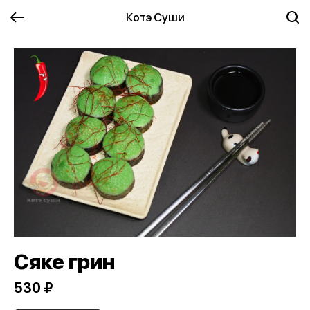
Котэ Суши
Сяке грин
530 ₽