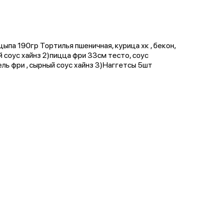
па 190гр Тортилья пшеничная, курица хк , бекон,
й соус хайнз 2)пицца фри 33см тесто, соус
ель фри , сырный соус хайнз 3)Наггетсы 5шт