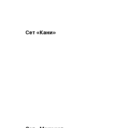
Сет «Кани»