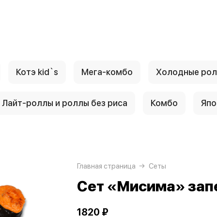
Котэ kid`s
Мега-комбо
Холодные ро
Лайт-роллы и роллы без риса
Комбо
Япо
Главная страница
Сеты
Сет «Мисима» зап
1820 ₽