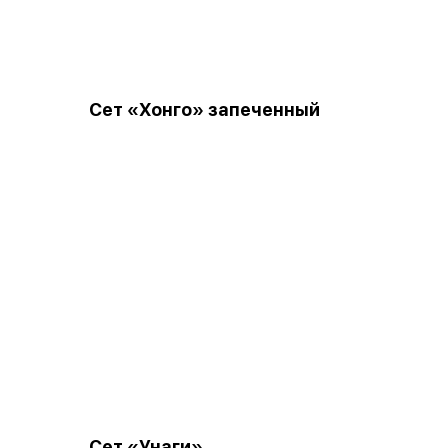
Сет «Хонго» запеченный
Сет «Унаги»