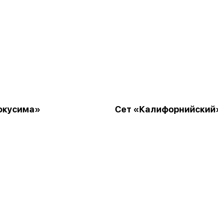
окусима»
Сет «Калифорнийский