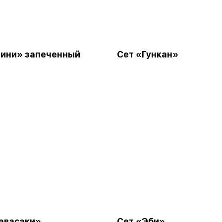
ини» запеченный
Сет «Гункан»
авасаки»
Сет «Эби»