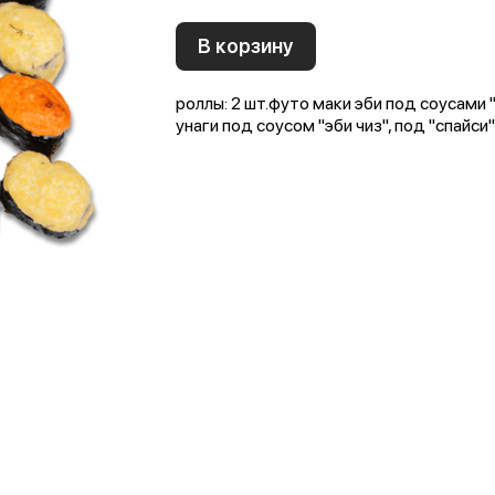
В корзину
роллы: 2 шт.футо маки эби под соусами 
унаги под соусом "эби чиз", под "спайси" 