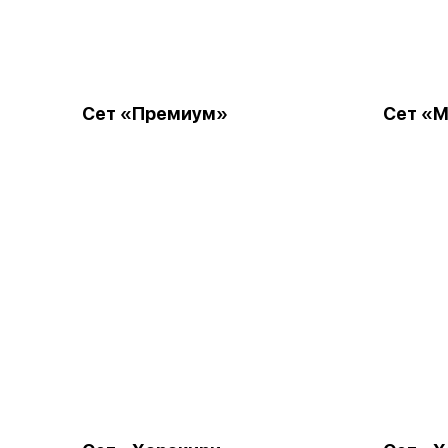
Сет «Премиум»
Сет «