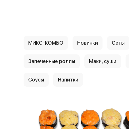
{{ textContacts }}
МИКС-КОМБО
Новинки
Сеты
Запечённые роллы
Маки, суши
Соусы
Напитки