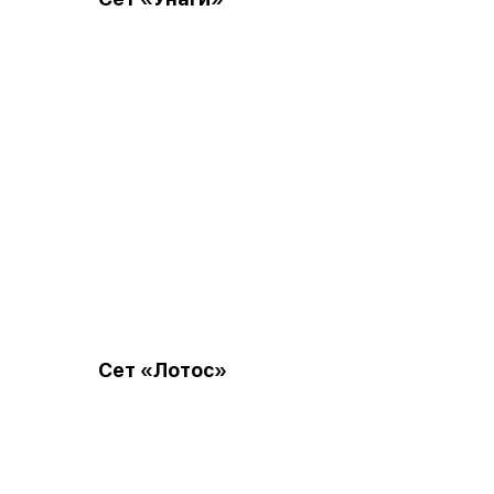
Сет «Лотос»