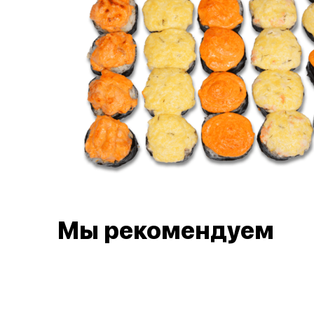
Мы рекомендуем