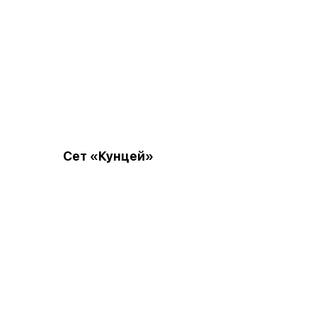
Сет «Кунцей»