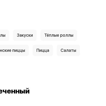
ллы
Закуски
Тёплые роллы
нские пиццы
Пицца
Салаты
еченный