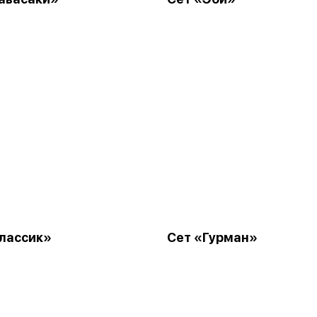
лассик»
Сет «Гурман»