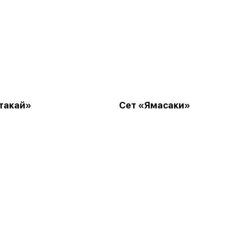
такай»
Сет «Ямасаки»