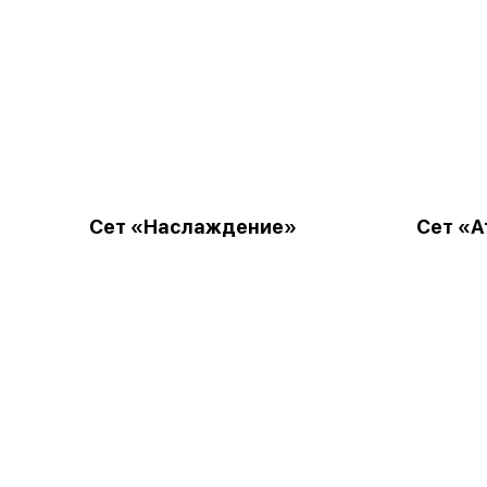
Сет «Наслаждение»
Сет «А