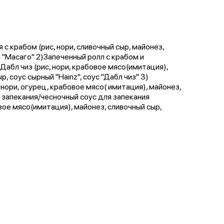
 с крабом (рис, нори, сливочный сыр, майонез,
 "Масаго" 2)Запеченный ролл с крабом и
абл чиз (рис, нори, крабовое мясо(имитация),
, соус сырный "Hainz", соус "Дабл чиз" 3)
 нори, огурец, крабовое мясо( имитация), майонез,
я запекания/чесночный соус для запекания
вое мясо(имитация), майонез, сливочный сыр,