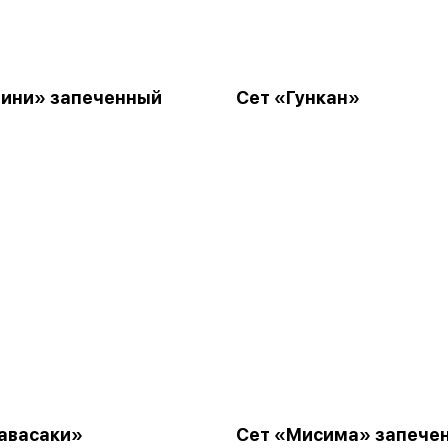
ини» запеченный
Сет «Гункан»
авасаки»
Сет «Мисима» запече