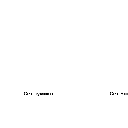
Сет сумико
Сет Бо