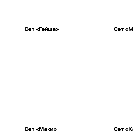
Сет «Гейша»
Сет «М
Сет «Маки»
Сет «К