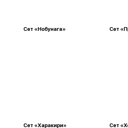
Сет «Нобунага»
Сет «
Сет «Харакири»
Сет «Х