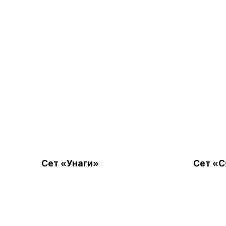
Сет «Унаги»
Сет «С