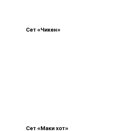
Сет «Чикен»
Сет «Маки хот»