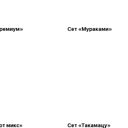
Премиум»
Сет «Мураками»
от микс»
Сет «Такамацу»