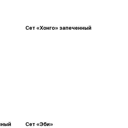
Сет «Хонго» запеченный
нный
Сет «Эби»