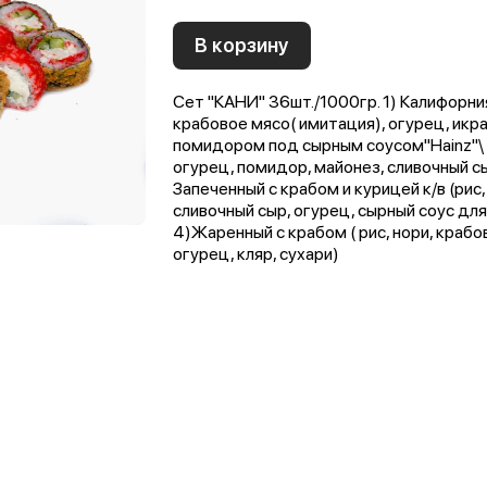
В корзину
Сет "КАНИ" 36шт./1000гр. 1) Калифорния
крабовое мясо( имитация), огурец, икра
помидором под сырным соусом"Hainz"\ Д
огурец, помидор, майонез, сливочный сыр
Запеченный с крабом и курицей к/в (рис,
сливочный сыр, огурец, сырный соус дл
4)Жаренный с крабом ( рис, нори, крабо
огурец, кляр, сухари)