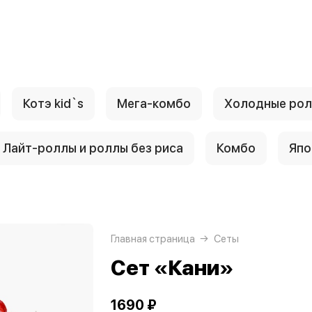
Котэ kid`s
Мега-комбо
Холодные ро
Лайт-роллы и роллы без риса
Комбо
Япо
Главная страница
Сеты
Сет «Кани»
1690 ₽