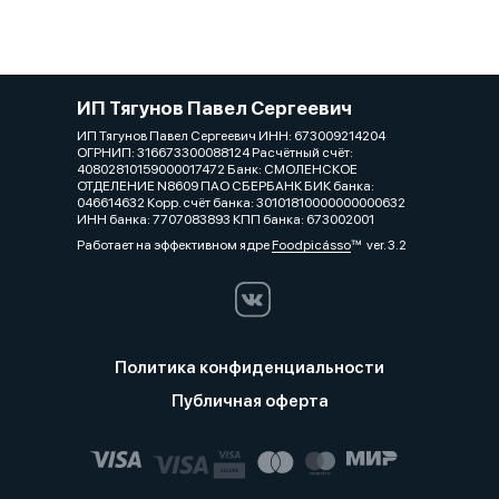
ИП Тягунов Павел Сергеевич
ИП Тягунов Павел Сергеевич ИНН: 673009214204
ОГРНИП: 316673300088124 Расчётный счёт:
40802810159000017472 Банк: СМОЛЕНСКОЕ
ОТДЕЛЕНИЕ N8609 ПАО СБЕРБАНК БИК банка:
046614632 Корр. счёт банка: 30101810000000000632
ИНН банка: 7707083893 КПП банка: 673002001
Работает на эффективном ядре
Foodpicásso
ver. 3.2
Политика конфиденциальности
Публичная оферта