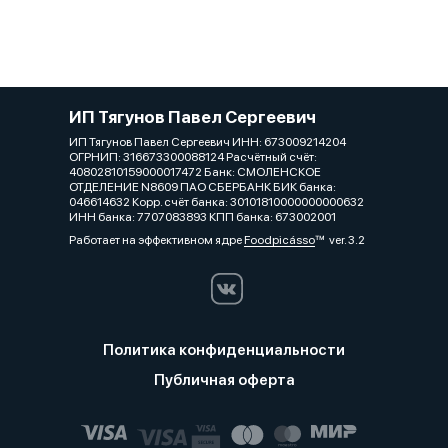
ИП Тягунов Павел Сергеевич
ИП Тягунов Павел Сергеевич ИНН: 673009214204
ОГРНИП: 316673300088124 Расчётный счёт:
40802810159000017472 Банк: СМОЛЕНСКОЕ
ОТДЕЛЕНИЕ N8609 ПАО СБЕРБАНК БИК банка:
046614632 Корр. счёт банка: 30101810000000000632
ИНН банка: 7707083893 КПП банка: 673002001
Работает на эффективном ядре
Foodpicásso
ver. 3.2
Политика конфиденциальности
Публичная оферта