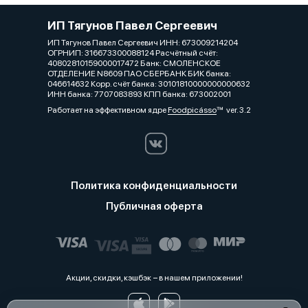
ИП Тягунов Павел Сергеевич
ИП Тягунов Павел Сергеевич ИНН: 673009214204
ОГРНИП: 316673300088124 Расчётный счёт:
40802810159000017472 Банк: СМОЛЕНСКОЕ
ОТДЕЛЕНИЕ N8609 ПАО СБЕРБАНК БИК банка:
046614632 Корр. счёт банка: 30101810000000000632
ИНН банка: 7707083893 КПП банка: 673002001
Работает на эффективном ядре
Foodpicásso
ver. 3.2
Политика конфиденциальности
Публичная оферта
Акции, скидки, кэшбэк − в нашем приложении!