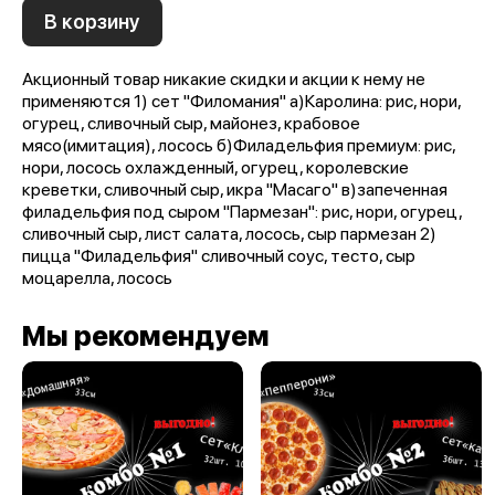
В корзину
Акционный товар никакие скидки и акции к нему не
применяются 1) сет "Филомания" a)Каролина: рис, нори,
огурец, сливочный сыр, майонез, крабовое
мясо(имитация), лосось б)Филадельфия премиум: рис,
нори, лосось охлажденный, огурец, королевские
креветки, сливочный сыр, икра "Масаго" в)запеченная
филадельфия под сыром "Пармезан": рис, нори, огурец,
сливочный сыр, лист салата, лосось, сыр пармезан 2)
пицца "Филадельфия" сливочный соус, тесто, сыр
моцарелла, лосось
Мы рекомендуем