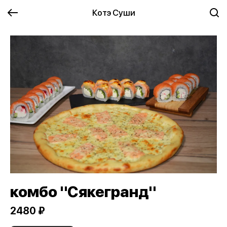
Котэ Суши
комбо "Сякегранд"
2480 ₽