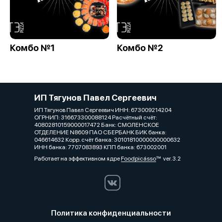
Комбо №1
Комбо №2
ИП Тягунов Павел Сергеевич
ИП Тягунов Павел Сергеевич ИНН: 673009214204
ОГРНИП: 316673300088124 Расчётный счёт:
40802810159000017472 Банк: СМОЛЕНСКОЕ
ОТДЕЛЕНИЕ N8609 ПАО СБЕРБАНК БИК банка:
046614632 Корр. счёт банка: 30101810000000000632
ИНН банка: 7707083893 КПП банка: 673002001
Работает на эффективном ядре
Foodpicásso
ver. 3.2
Политика конфиденциальности