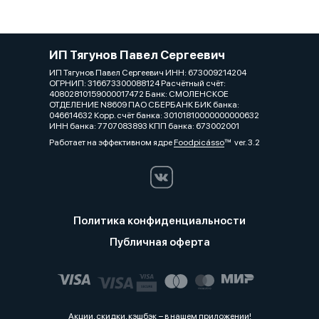
ИП Тягунов Павел Сергеевич
ИП Тягунов Павел Сергеевич ИНН: 673009214204
ОГРНИП: 316673300088124 Расчётный счёт:
40802810159000017472 Банк: СМОЛЕНСКОЕ
ОТДЕЛЕНИЕ N8609 ПАО СБЕРБАНК БИК банка:
046614632 Корр. счёт банка: 30101810000000000632
ИНН банка: 7707083893 КПП банка: 673002001
Работает на эффективном ядре
Foodpicásso
ver. 3.2
Политика конфиденциальности
Публичная оферта
Акции, скидки, кэшбэк − в нашем приложении!