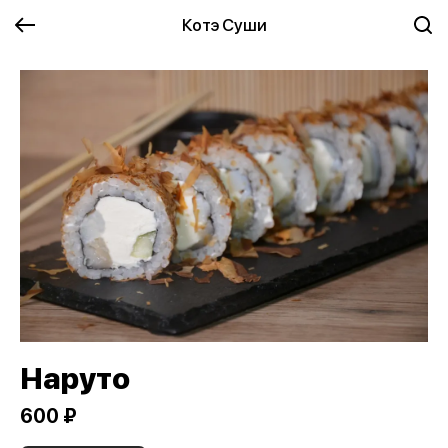
Котэ Суши
Наруто
600 ₽