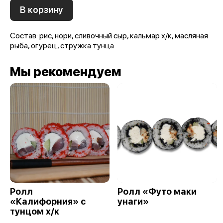
В корзину
Состав: рис, нори, сливочный сыр, кальмар х/к, масляная
рыба, огурец, стружка тунца
Мы рекомендуем
Ролл
Ролл «Футо маки
«Калифорния» с
унаги»
тунцом х/к