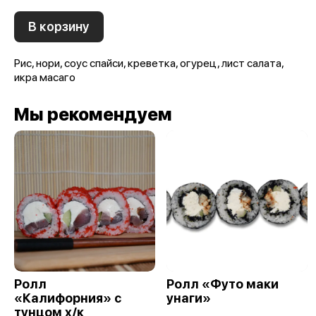
В корзину
Рис, нори, соус спайси, креветка, огурец, лист салата,
икра масаго
Мы рекомендуем
Ролл
Ролл «Футо маки
«Калифорния» с
унаги»
тунцом х/к