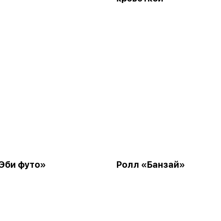
Эби футо»
Ролл «Банзай»