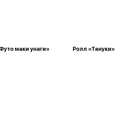
Футо маки унаги»
Ролл «Тануки»