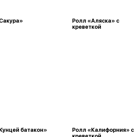
Сакура»
Ролл «Аляска» с
креветкой
Кунцей батакон»
Ролл «Калифорния» с
креветкой