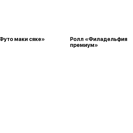
Футо маки сяке»
Ролл «Филадельфия
премиум»