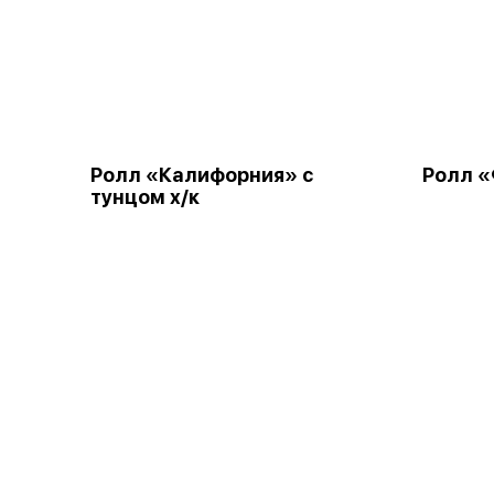
Ролл «Калифорния» с
Ролл «
тунцом х/к