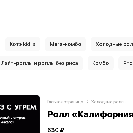
Котэ kid`s
Мега-комбо
Холодные ро
Лайт-роллы и роллы без риса
Комбо
Япо
Главная страница
Холодные роллы
Ролл «Калифорния 
630 ₽