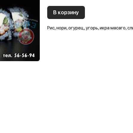
В корзину
Рис, нори, огурец, угорь, икра масаго, с