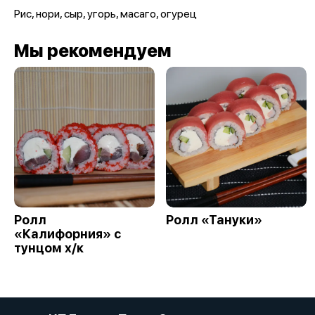
Рис, нори, сыр, угорь, масаго, огурец
Мы рекомендуем
Ролл
Ролл «Тануки»
«Калифорния» с
тунцом х/к