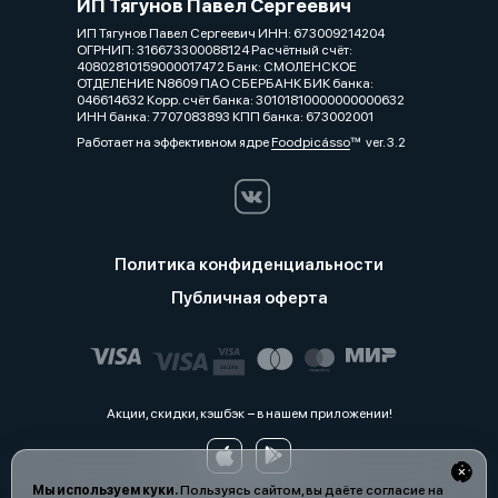
ИП Тягунов Павел Сергеевич
ИП Тягунов Павел Сергеевич ИНН: 673009214204
ОГРНИП: 316673300088124 Расчётный счёт:
40802810159000017472 Банк: СМОЛЕНСКОЕ
ОТДЕЛЕНИЕ N8609 ПАО СБЕРБАНК БИК банка:
046614632 Корр. счёт банка: 30101810000000000632
ИНН банка: 7707083893 КПП банка: 673002001
Работает на эффективном ядре
Foodpicásso
ver. 3.2
Политика конфиденциальности
Публичная оферта
Акции, скидки, кэшбэк − в нашем приложении!
Мы используем куки.
Пользуясь сайтом, вы даёте согласие на